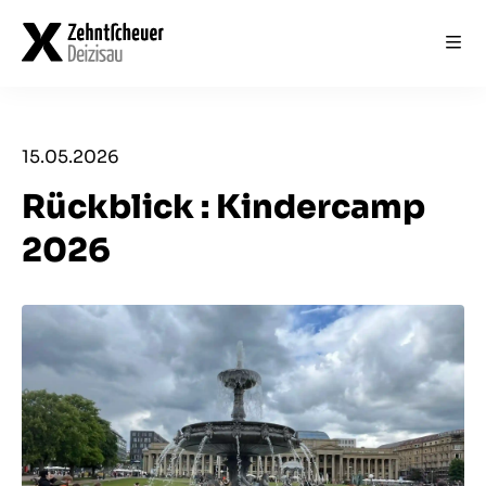
Data
Data
Start
Blog
Über uns
Team
Kontakt
15.05.2026
Rückblick : Kindercamp
2026